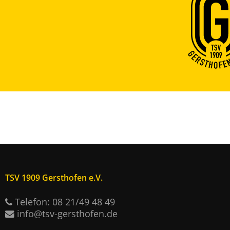
TSV 1909 Gersthofen e.V.
Telefon: 08 21/49 48 49
info@tsv-gersthofen.de