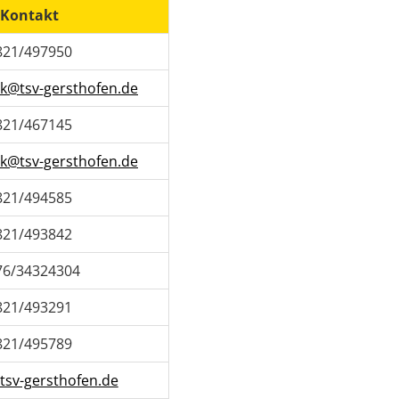
Kontakt
821/497950
tik@tsv-gersthofen.de
821/467145
tik@tsv-gersthofen.de
821/494585
821/493842
76/34324304
821/493291
821/495789
sv-gersthofen.de