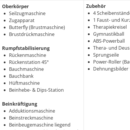
Zubehör
Oberkörper
4 Scheibenständ
Seilzugmaschine
1 Faust- und Ku
Zugapparat
Therapiekreisel
Butterfly (Brustmaschine)
Gymnastikball
Brustdrückmaschine
ABS-Powerball
Thera- und Deu
Rumpfstabilisierung
Sprungseile
Rückenmaschine
Power-Roller (Ba
Rückenstation 45°
Dehnungsbilder 
Bauchmaschine
Bauchbank
Hüftmaschine
Beinhebe- & Dips-Station
Beinkräftigung
Adduktionsmaschine
Beinstreckmaschine
Beinbeugemaschine liegend