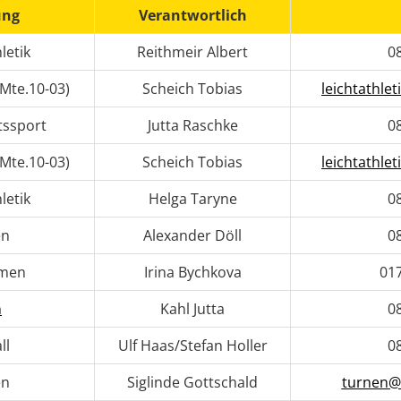
ung
Verantwortlich
letik
Reithmeir Albert
0
(Mte.10-03)
Scheich Tobias
leichtathle
tssport
Jutta Raschke
0
(Mte.10-03)
Scheich Tobias
leichtathle
letik
Helga Taryne
0
en
Alexander Döll
0
men
Irina Bychkova
01
n
Kahl Jutta
0
ll
Ulf Haas/Stefan Holler
0
en
Siglinde Gottschald
turnen@t