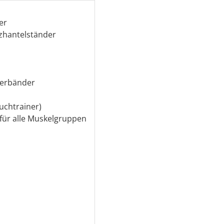
er
rzhantelständer
serbänder
uchtrainer)
für alle Muskelgruppen