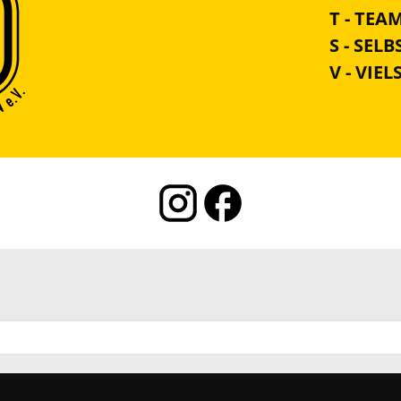
T - TEA
S - SEL
V - VIEL