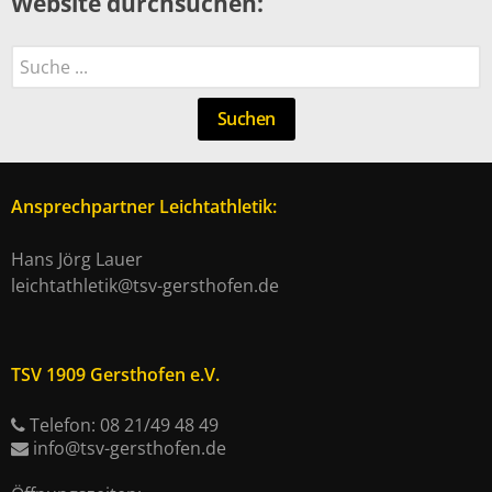
Website durchsuchen:
Suchen
Suchen
Ansprechpartner Leichtathletik:
Hans Jörg Lauer
leichtathletik@tsv-gersthofen.de
TSV 1909 Gersthofen e.V.
Telefon: 08 21/49 48 49
info@tsv-gersthofen.de